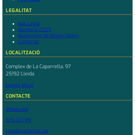
LEGALITAT
Avís Legal
Memòria 2025
Reglament de Règim Intern
Contactar
LOCALITZACIÓ
Complex de La Caparrella, 97
25192 Lleida
Google Maps
CONTACTE
Whatsapp
973 221 119
ceei@ceeilleida.cat