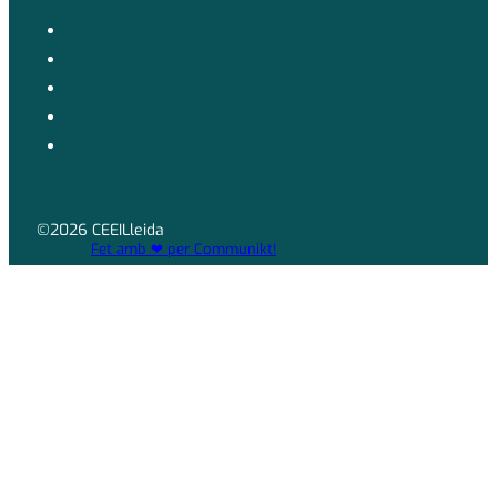
©2026 CEEILleida
Fet amb ❤ per Communikt!