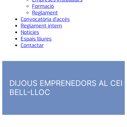
Formació
Reglament
Convocatòria d’accés
Reglament intern
Notícies
Espais lliures
Contactar
DIJOUS EMPRENEDORS AL CEI
BELL-LLOC