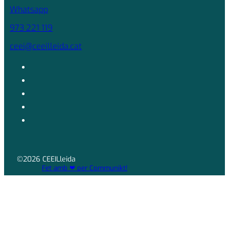
Whatsapp
973 221 119
ceei@ceeilleida.cat
©2026 CEEILleida
Fet amb ❤ per Communikt!