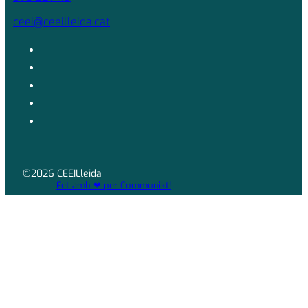
ceei@ceeilleida.cat
©2026 CEEILleida
Fet amb ❤ per Communikt!