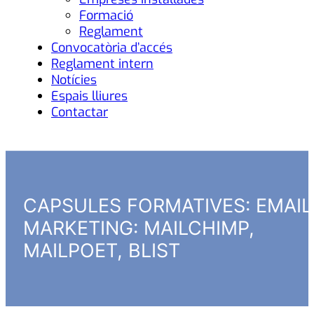
Formació
Reglament
Convocatòria d’accés
Reglament intern
Notícies
Espais lliures
Contactar
CAPSULES FORMATIVES: EMAIL
MARKETING: MAILCHIMP,
MAILPOET, BLIST