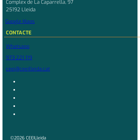
Complex de La Caparrella, 97
25192 Lleida
Google Maps
CONTACTE
Whatsapp
973 221 119
ceei@ceeilleida.cat
©2026 CEEILleida