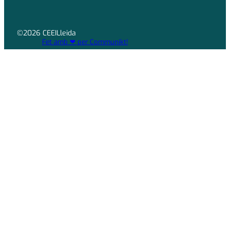
©2026 CEEILleida
Fet amb ❤ per Communikt!