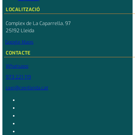
LOCALITZACIÓ
Complex de La Caparrella, 97
25192 Lleida
Google Maps
CONTACTE
Whatsapp
973 221 119
ceei@ceeilleida.cat