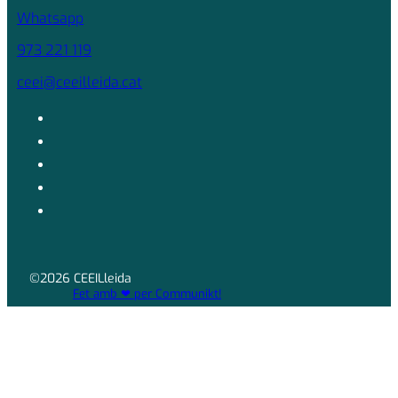
Whatsapp
973 221 119
ceei@ceeilleida.cat
©2026 CEEILleida
Fet amb ❤ per Communikt!