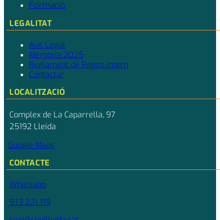
Formació
LEGALITAT
Avís Legal
Memòria 2025
Reglament de Règim Intern
Contactar
LOCALITZACIÓ
Complex de La Caparrella, 97
25192 Lleida
Google Maps
CONTACTE
Whatsapp
973 221 119
ceei@ceeilleida.cat