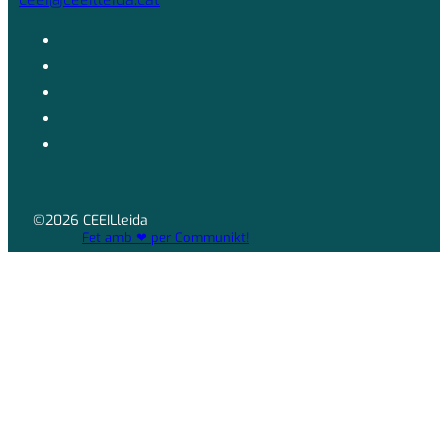
©2026 CEEILleida
Fet amb ❤ per Communikt!