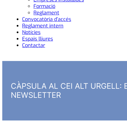
Formació
Reglament
Convocatòria d’accés
Reglament intern
Notícies
Espais lliures
Contactar
CÀPSULA AL CEI ALT URGELL:
NEWSLETTER