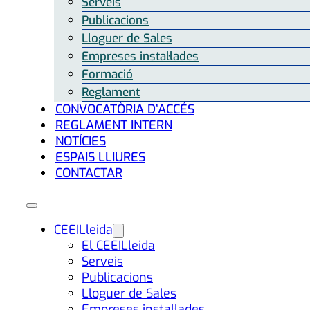
Serveis
Publicacions
Lloguer de Sales
Empreses instal·lades
Formació
Reglament
CONVOCATÒRIA D’ACCÉS
REGLAMENT INTERN
NOTÍCIES
ESPAIS LLIURES
CONTACTAR
CEEILleida
El CEEILleida
Serveis
Publicacions
Lloguer de Sales
Empreses instal·lades