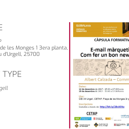
E
P
 de les Monges 1 3era planta,
u d'Urgell, 25700
 TYPE
gell