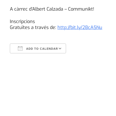
A càrrec d’Albert Calzada – Communikt!
Inscripcions
Gratuïtes a través de:
http://bit.ly/2BcA5Nu
ADD TO CALENDAR
Download ICS
Google Calendar