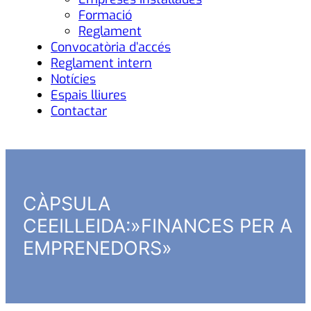
Formació
Reglament
Convocatòria d’accés
Reglament intern
Notícies
Espais lliures
Contactar
CÀPSULA
CEEILLEIDA:»FINANCES PER A
EMPRENEDORS»