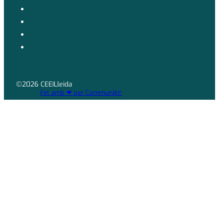
©2026 CEEILleida
Fet amb ❤ per Communikt!