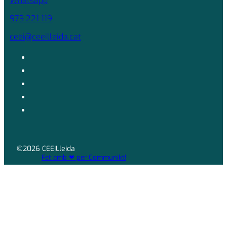
Whatsapp
973 221 119
ceei@ceeilleida.cat
©2026 CEEILleida
Fet amb ❤ per Communikt!