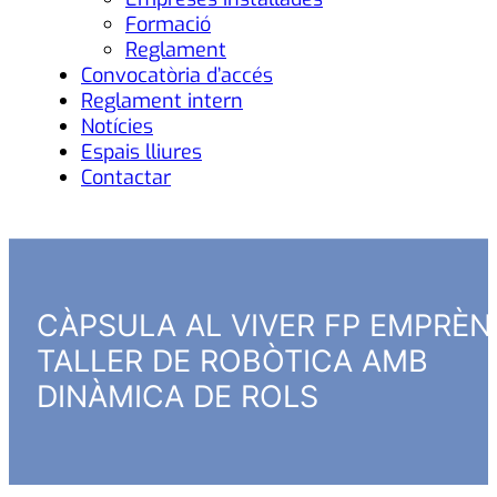
Formació
Reglament
Convocatòria d’accés
Reglament intern
Notícies
Espais lliures
Contactar
CÀPSULA AL VIVER FP EMPRÈN
TALLER DE ROBÒTICA AMB
DINÀMICA DE ROLS