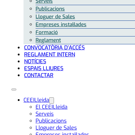
Serveis
Publicacions
Lloguer de Sales
Empreses instal·lades
Formació
Reglament
CONVOCATÒRIA D’ACCÉS
REGLAMENT INTERN
NOTÍCIES
ESPAIS LLIURES
CONTACTAR
CEEILleida
El CEEILleida
Serveis
Publicacions
Lloguer de Sales
Empreses instal·lades