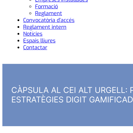
Formació
Reglament
Convocatòria d’accés
Reglament intern
Notícies
Espais lliures
Contactar
CÀPSULA AL CEI ALT URGELL: 
ESTRATÈGIES DIGIT GAMIFICA