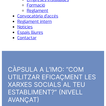
Formació
Reglament
Convocatòria d’accés
Reglament intern
Notícies
Espais lliures
Contactar
CÀPSULA A L’IMO: “COM
UTILITZAR EFICAÇMENT LES
XARXES SOCIALS AL TEU
ESTABLIMENT?” (NIVELL
AVANÇAT)