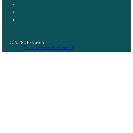
©2026 CEEILleida
Fet amb ❤ per Communikt!