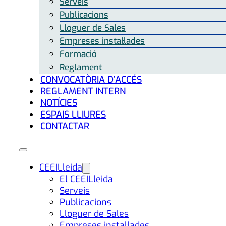
Serveis
Publicacions
Lloguer de Sales
Empreses instal·lades
Formació
Reglament
CONVOCATÒRIA D’ACCÉS
REGLAMENT INTERN
NOTÍCIES
ESPAIS LLIURES
CONTACTAR
CEEILleida
El CEEILleida
Serveis
Publicacions
Lloguer de Sales
Empreses instal·lades