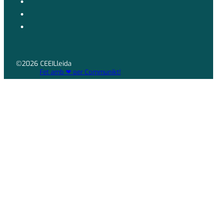
©2026 CEEILleida
Fet amb ❤ per Communikt!