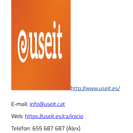
http://www.useit.es/
E-mail:
info@useit.cat
Web:
https://useit.es/ca/inicio
Telèfon: 655 687 687 (Àlex)