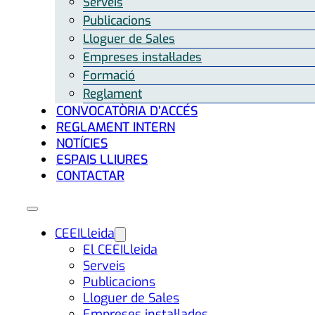
Serveis
Publicacions
Lloguer de Sales
Empreses instal·lades
Formació
Reglament
CONVOCATÒRIA D’ACCÉS
REGLAMENT INTERN
NOTÍCIES
ESPAIS LLIURES
CONTACTAR
CEEILleida
El CEEILleida
Serveis
Publicacions
Lloguer de Sales
Empreses instal·lades