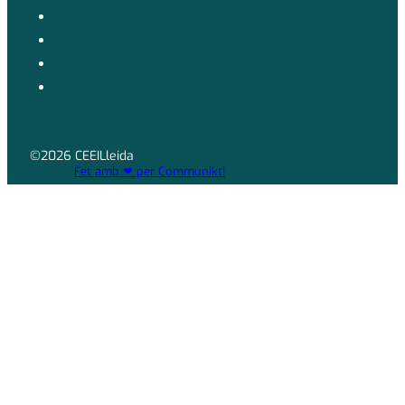
©2026 CEEILleida
Fet amb ❤ per Communikt!