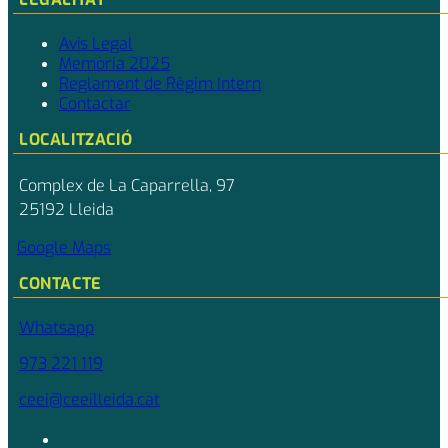
Avís Legal
Memòria 2025
Reglament de Règim Intern
Contactar
LOCALITZACIÓ
Complex de La Caparrella, 97
25192 Lleida
Google Maps
CONTACTE
Whatsapp
973 221 119
ceei@ceeilleida.cat