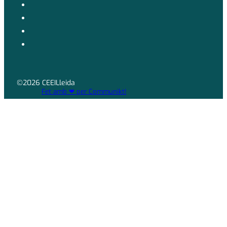
©2026 CEEILleida
Fet amb ❤ per Communikt!