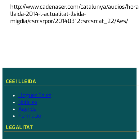
http://www.cadenaser.com/catalunya/audios/hora-
lleida-2014-l-actualitat-lleida-
migdia/csrcsrpor/20140312csrcsrcat_22/Aes/
CEEI LLEIDA
Lloguer Sales
Notícies
Agenda
Formació
LEGALITAT