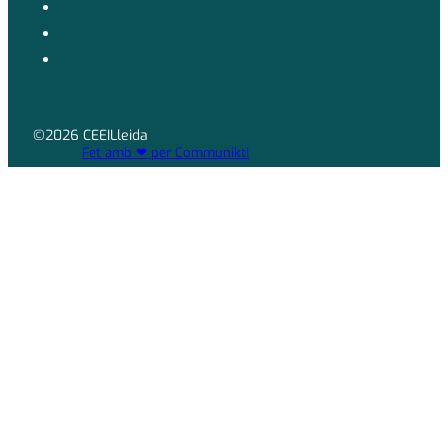
©2026 CEEILleida
Fet amb ❤ per Communikt!