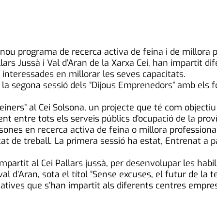
 nou programa de recerca activa de feina i de millora p
ars Jussà i Val d’Aran de la Xarxa Cei, han impartit di
interessades en millorar les seves capacitats.
a segona sessió dels “Dijous Emprenedors” amb els 
ers” al Cei Solsona, un projecte que té com objectiu 
ent entre tots els serveis públics d’ocupació de la prov
sones en recerca activa de feina o millora professiona
t de treball. La primera sessió ha estat, Entrenat a pa
.
artit al Cei Pallars jussà, per desenvolupar les habili
l d’Aran, sota el títol “Sense excuses, el futur de la
atives que s’han impartit als diferents centres empres