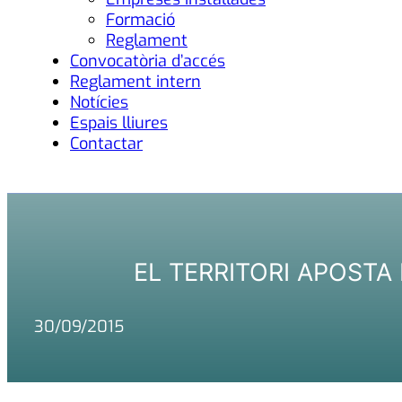
Formació
Reglament
Convocatòria d’accés
Reglament intern
Notícies
Espais lliures
Contactar
EL TERRITORI APOSTA
30/09/2015