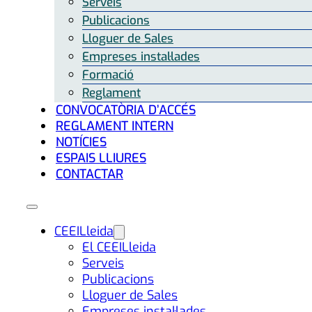
Serveis
Publicacions
Lloguer de Sales
Empreses instal·lades
Formació
Reglament
CONVOCATÒRIA D’ACCÉS
REGLAMENT INTERN
NOTÍCIES
ESPAIS LLIURES
CONTACTAR
CEEILleida
El CEEILleida
Serveis
Publicacions
Lloguer de Sales
Empreses instal·lades