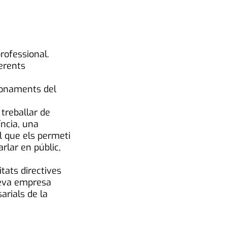
rofessional.
ferents
fonaments del
treballar de
íncia, una
l que els permeti
rlar en públic,
tats directives
 teva empresa
arials de la