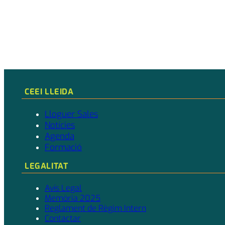
CEEI LLEIDA
Lloguer Sales
Notícies
Agenda
Formació
LEGALITAT
Avís Legal
Memòria 2025
Reglament de Règim Intern
Contactar