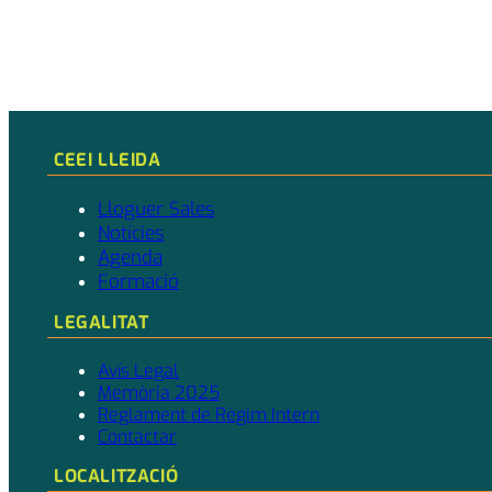
CEEI LLEIDA
Lloguer Sales
Notícies
Agenda
Formació
LEGALITAT
Avís Legal
Memòria 2025
Reglament de Règim Intern
Contactar
LOCALITZACIÓ