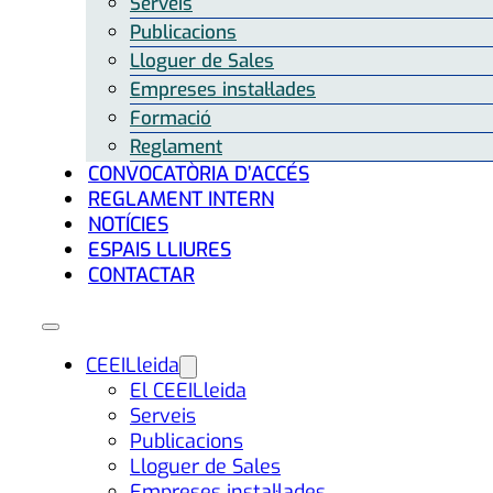
Serveis
Publicacions
Lloguer de Sales
Empreses instal·lades
Formació
Reglament
CONVOCATÒRIA D’ACCÉS
REGLAMENT INTERN
NOTÍCIES
ESPAIS LLIURES
CONTACTAR
CEEILleida
El CEEILleida
Serveis
Publicacions
Lloguer de Sales
Empreses instal·lades