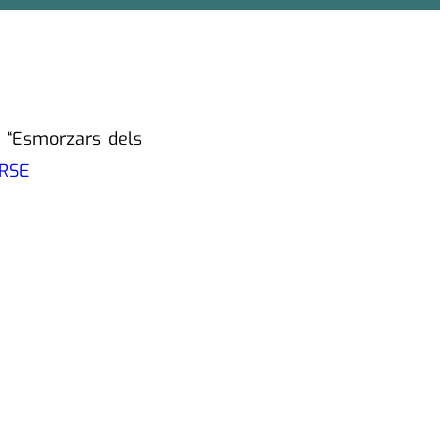
s “Esmo
rzars dels