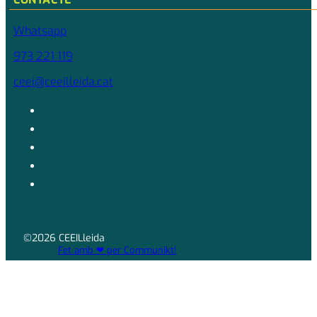
Whatsapp
973 221 119
ceei@ceeilleida.cat
©2026 CEEILleida
Fet amb ❤ per Communikt!