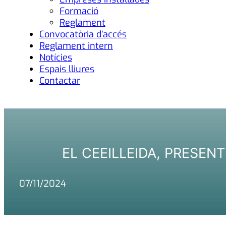
Formació
Reglament
Convocatòria d’accés
Reglament intern
Notícies
Espais lliures
Contactar
EL CEEILLEIDA, PRESEN
07/11/2024