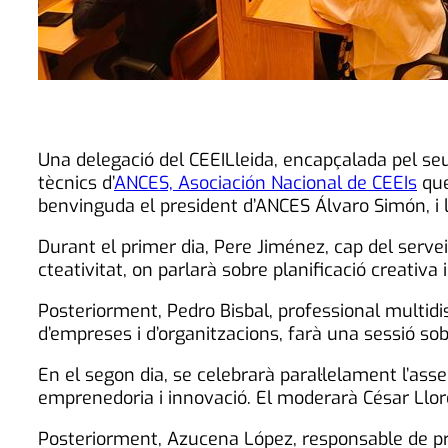
Una delegació del CEEILleida, encapçalada pel seu 
tècnics d’
ANCES, Asociación Nacional de CEEIs
que
benvinguda el president d’ANCES Álvaro Simón, i 
Durant el primer dia, Pere Jiménez, cap del servei
cteativitat, on parlarà sobre planificació creativ
Posteriorment, Pedro Bisbal, professional multidis
d’empreses i d’organitzacions, farà una sessió sobre
En el segon dia, se celebrarà paral·lelament l’as
emprenedoria i innovació. El moderarà César Llore
Posteriorment, Azucena López, responsable de pr