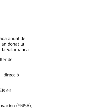
nada anual de
Han donat la
lada Salamanca.
ller de
i direcció
EIs en
ovación (ENISA),