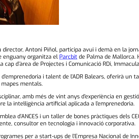
director, Antoni Piñol, participa avui i demà en la jor
 enguany organitza el
Parcbit
de Palma de Mallorca. 
la cap d’àrea de Projectes i Comunicació RDi, Immacu
 d’emprenedoria i talent de l’ADR Balears, oferirà un ta
a i mapes mentals.
ciplinar, amb més de vint anys d’experiència en gestió 
 la intel·ligència artificial aplicada a l’emprenedoria.
semblea d’ANCES i un taller de bones pràctiques dels CE
nte, consultor en tecnologia i innovació corporativa.
ogrames per a start-ups de l’Empresa Nacional de Inn