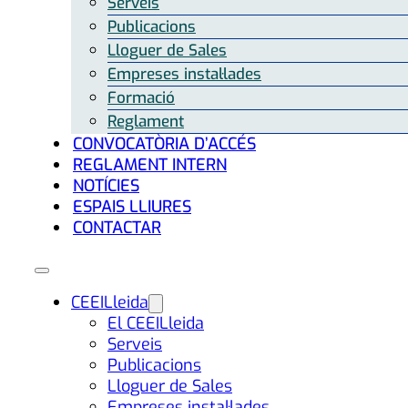
Serveis
Publicacions
Lloguer de Sales
Empreses instal·lades
Formació
Reglament
CONVOCATÒRIA D’ACCÉS
REGLAMENT INTERN
NOTÍCIES
ESPAIS LLIURES
CONTACTAR
CEEILleida
El CEEILleida
Serveis
Publicacions
Lloguer de Sales
Empreses instal·lades