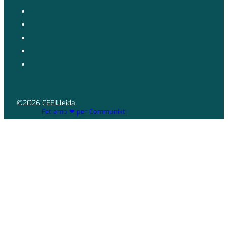
©2026 CEEILleida
Fet amb ❤ per Communikt!