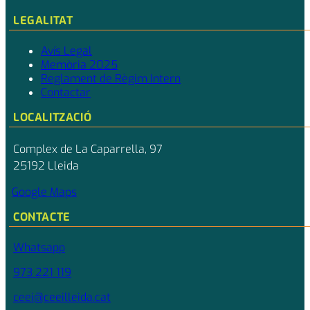
LEGALITAT
Avís Legal
Memòria 2025
Reglament de Règim Intern
Contactar
LOCALITZACIÓ
Complex de La Caparrella, 97
25192 Lleida
Google Maps
CONTACTE
Whatsapp
973 221 119
ceei@ceeilleida.cat