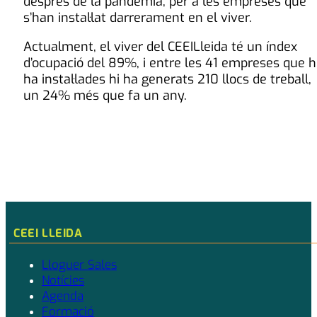
després de la pandèmia, per a les empreses que
s’han instal·lat darrerament en el viver.
Actualment, el viver del CEEILleida té un índex
d’ocupació del 89%, i entre les 41 empreses que h
ha instal·lades hi ha generats 210 llocs de treball,
un 24% més que fa un any.
CEEI LLEIDA
Lloguer Sales
Notícies
Agenda
Formació