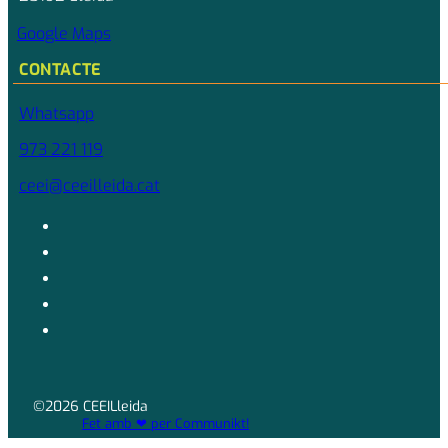
Google Maps
CONTACTE
Whatsapp
973 221 119
ceei@ceeilleida.cat
©2026 CEEILleida
Fet amb ❤ per Communikt!