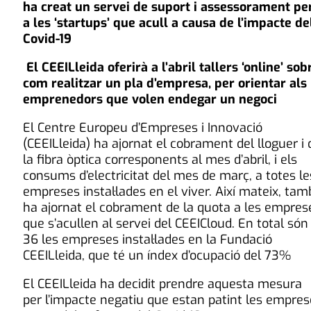
ha creat un servei de suport i assessorament pe
a les ‘startups’ que acull a causa de l’impacte de
Covid-19
El CEEILleida oferirà a l’abril tallers ‘online’ sob
com realitzar un pla d’empresa, per orientar als
emprenedors que volen endegar un negoci
El Centre Europeu d’Empreses i Innovació
(CEEILleida) ha ajornat el cobrament del lloguer i 
la fibra òptica corresponents al mes d’abril, i els
consums d’electricitat del mes de març, a totes le
empreses instal·lades en el viver. Així mateix, tam
ha ajornat el cobrament de la quota a les empres
que s’acullen al servei del CEEICloud. En total són
36 les empreses instal·lades en la Fundació
CEEILleida, que té un índex d’ocupació del 73%
El CEEILleida ha decidit prendre aquesta mesura
per l’impacte negatiu que estan patint les empre