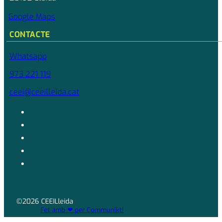
Google Maps
CONTACTE
Whatsapp
973 221 119
ceei@ceeilleida.cat
©2026 CEEILleida
Fet amb ❤ per Communikt!