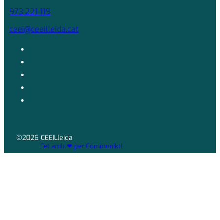
973 221 119
ceei@ceeilleida.cat
©2026 CEEILleida
Fet amb ❤ per Communikt!