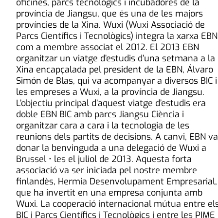
oficines, parcs tecnològics i incubadores de la
província de Jiangsu, que és una de les majors
províncies de la Xina. Wuxi (Wuxi Associació de
Parcs Científics i Tecnològics) integra la xarxa EBN
com a membre associat el 2012. El 2013 EBN
organitzar un viatge d’estudis d’una setmana a la
Xina encapçalada pel president de la EBN, Álvaro
Simón de Blas, qui va acompanyar a diversos BIC i
les empreses a Wuxi, a la província de Jiangsu.
L’objectiu principal d’aquest viatge d’estudis era
doble EBN BIC amb parcs Jiangsu Ciència i
organitzar cara a cara i la tecnologia de les
reunions dels partits de decisions. A canvi, EBN va
donar la benvinguda a una delegació de Wuxi a
Brussel • les el juliol de 2013. Aquesta forta
associació va ser iniciada pel nostre membre
finlandès, Hermia Desenvolupament Empresarial,
que ha invertit en una empresa conjunta amb
Wuxi. La cooperació internacional mútua entre el
BIC i Parcs Científics i Tecnològics i entre les PIME