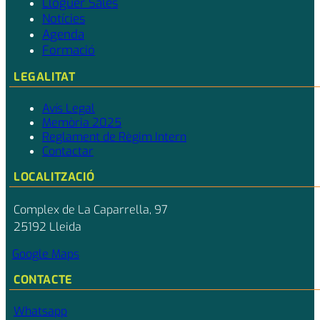
Lloguer Sales
Notícies
Agenda
Formació
LEGALITAT
Avís Legal
Memòria 2025
Reglament de Règim Intern
Contactar
LOCALITZACIÓ
Complex de La Caparrella, 97
25192 Lleida
Google Maps
CONTACTE
Whatsapp