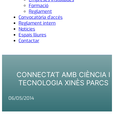
Formació
Reglament
Convocatòria d’accés
Reglament intern
Notícies
Espais lliures
Contactar
CONNECTA’T AMB CIÈNCIA I
TECNOLOGIA XINÈS PARCS
06/05/2014