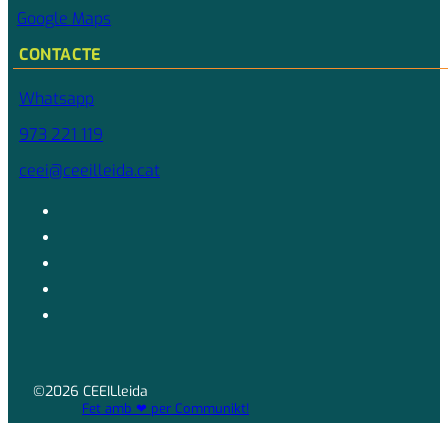
Google Maps
CONTACTE
Whatsapp
973 221 119
ceei@ceeilleida.cat
©2026 CEEILleida
Fet amb ❤ per Communikt!