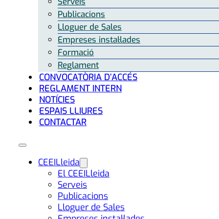
Serveis
Publicacions
Lloguer de Sales
Empreses instal·lades
Formació
Reglament
CONVOCATÒRIA D’ACCÉS
REGLAMENT INTERN
NOTÍCIES
ESPAIS LLIURES
CONTACTAR
CEEILleida
El CEEILleida
Serveis
Publicacions
Lloguer de Sales
Empreses instal·lades