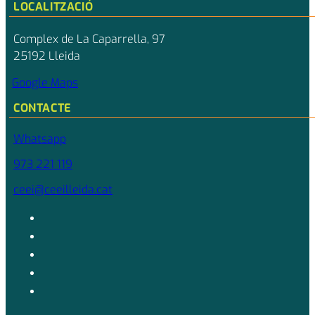
LOCALITZACIÓ
Complex de La Caparrella, 97
25192 Lleida
Google Maps
CONTACTE
Whatsapp
973 221 119
ceei@ceeilleida.cat