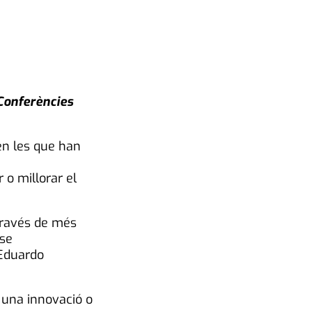
 Conferències
 en les que han
 o millorar el
 través de més
-se
 Eduardo
n una innovació o