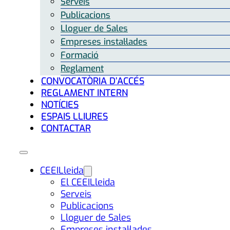
Serveis
Publicacions
Lloguer de Sales
Empreses instal·lades
Formació
Reglament
CONVOCATÒRIA D’ACCÉS
REGLAMENT INTERN
NOTÍCIES
ESPAIS LLIURES
CONTACTAR
CEEILleida
El CEEILleida
Serveis
Publicacions
Lloguer de Sales
Empreses instal·lades