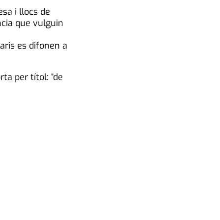
sa i llocs de
ncia que vulguin
naris es difonen a
ta per títol: “de