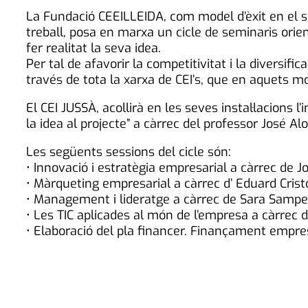
La Fundació CEEILLEIDA, com model d’èxit en el sup
treball, posa en marxa un cicle de seminaris ori
fer realitat la seva idea.
Per tal de afavorir la competitivitat i la diversif
través de tota la xarxa de CEI’s, que en aquets mo
El CEI JUSSÀ, acollirà en les seves instal·lacions l
la idea al projecte” a càrrec del professor José Al
Les següents sessions del cicle són:
• Innovació i estratègia empresarial a càrrec de 
• Màrqueting empresarial a càrrec d’ Eduard Crist
• Management i lideratge a càrrec de Sara Samp
• Les TIC aplicades al món de l’empresa a càrrec d
• Elaboració del pla financer. Finançament empre