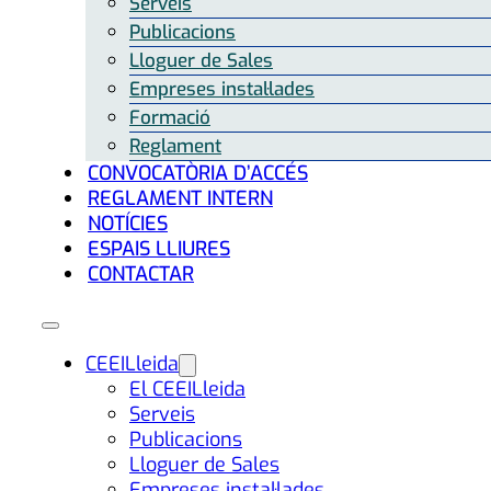
Serveis
Publicacions
Lloguer de Sales
Empreses instal·lades
Formació
Reglament
CONVOCATÒRIA D’ACCÉS
REGLAMENT INTERN
NOTÍCIES
ESPAIS LLIURES
CONTACTAR
CEEILleida
El CEEILleida
Serveis
Publicacions
Lloguer de Sales
Empreses instal·lades