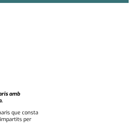
naris amb
a.
naris que consta
impartits per