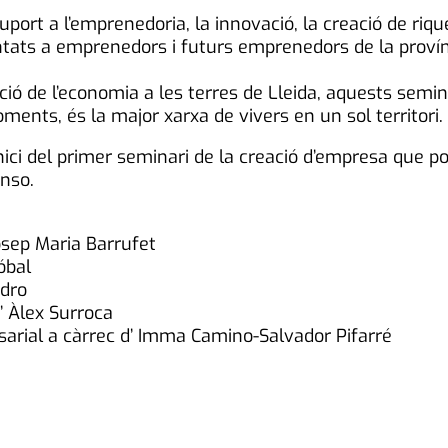
ort a l’emprenedoria, la innovació, la creació de rique
entats a emprenedors i futurs emprenedors de la proví
icació de l’economia a les terres de Lleida, aquests semi
ments, és la major xarxa de vivers en un sol territori.
’inici del primer seminari de la creació d’empresa que por
onso.
Josep Maria Barrufet
óbal
edro
’ Àlex Surroca
sarial a càrrec d’ Imma Camino-Salvador Pifarré