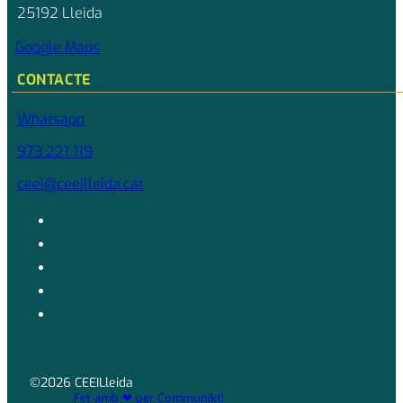
25192 Lleida
Google Maps
CONTACTE
Whatsapp
973 221 119
ceei@ceeilleida.cat
©2026 CEEILleida
Fet amb ❤ per Communikt!