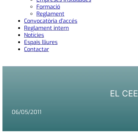
Formació
Reglament
Convocatòria d’accés
Reglament intern
Notícies
Espais lliures
Contactar
EL CEE
06/05/2011