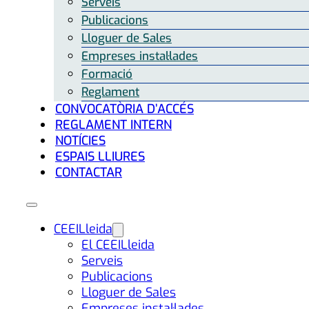
Serveis
Publicacions
Lloguer de Sales
Empreses instal·lades
Formació
Reglament
CONVOCATÒRIA D’ACCÉS
REGLAMENT INTERN
NOTÍCIES
ESPAIS LLIURES
CONTACTAR
CEEILleida
El CEEILleida
Serveis
Publicacions
Lloguer de Sales
Empreses instal·lades