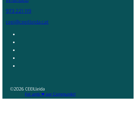
Whatsapp
973 221 119
ceei@ceeilleida.cat
©2026 CEEILleida
Fet amb ❤ per Communikt!