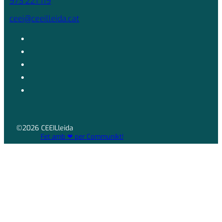
973 221 119
ceei@ceeilleida.cat
©2026 CEEILleida
Fet amb ❤ per Communikt!