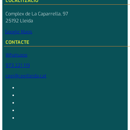
LOCALITZACIÓ
Complex de La Caparrella, 97
25192 Lleida
Google Maps
CONTACTE
Whatsapp
973 221 119
ceei@ceeilleida.cat