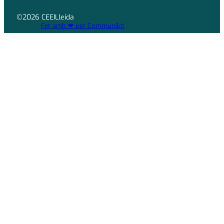
©2026 CEEILleida
Fet amb ❤ per Communikt!