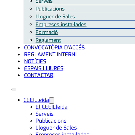
Serveis
Publicacions
Lloguer de Sales
Empreses instal·lades
Formació
Reglament
CONVOCATÒRIA D’ACCÉS
REGLAMENT INTERN
NOTÍCIES
ESPAIS LLIURES
CONTACTAR
CEEILleida
El CEEILleida
Serveis
Publicacions
Lloguer de Sales
Empreses instal·lades