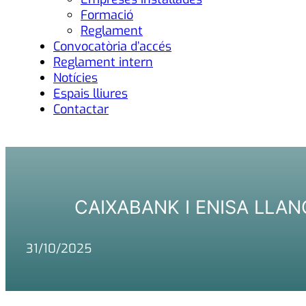
Formació
Reglament
Convocatòria d’accés
Reglament intern
Notícies
Espais lliures
Contactar
CAIXABANK I ENISA LLAN
31/10/2025