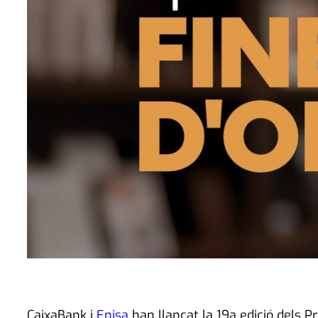
CaixaBank i
Enisa
han llançat la 19a edició dels 