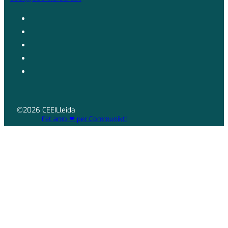
©2026 CEEILleida
Fet amb ❤ per Communikt!