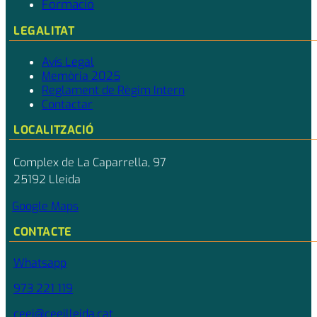
Formació
LEGALITAT
Avís Legal
Memòria 2025
Reglament de Règim Intern
Contactar
LOCALITZACIÓ
Complex de La Caparrella, 97
25192 Lleida
Google Maps
CONTACTE
Whatsapp
973 221 119
ceei@ceeilleida.cat