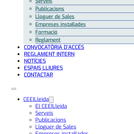
Serveis
Publicacions
Lloguer de Sales
Empreses instal·lades
Formació
Reglament
CONVOCATÒRIA D’ACCÉS
REGLAMENT INTERN
NOTÍCIES
ESPAIS LLIURES
CONTACTAR
CEEILleida
El CEEILleida
Serveis
Publicacions
Lloguer de Sales
Empreses instal·lades