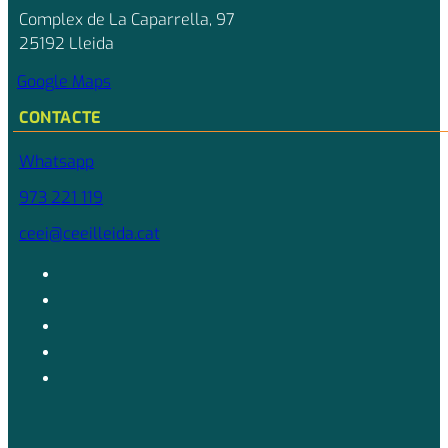
Complex de La Caparrella, 97
25192 Lleida
Google Maps
CONTACTE
Whatsapp
973 221 119
ceei@ceeilleida.cat