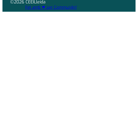
©2026 CEEILleida
Fet amb ❤ per Communikt!