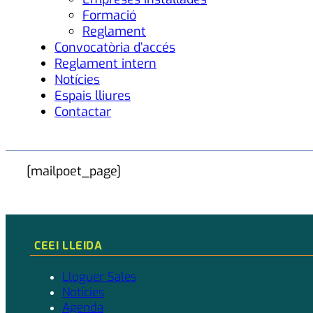
Formació
Reglament
Convocatòria d’accés
Reglament intern
Notícies
Espais lliures
Contactar
[mailpoet_page]
CEEI LLEIDA
Lloguer Sales
Notícies
Agenda