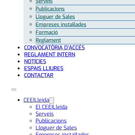
Serveis
Publicacions
Lloguer de Sales
Empreses instal·lades
Formació
Reglament
CONVOCATÒRIA D’ACCÉS
REGLAMENT INTERN
NOTÍCIES
ESPAIS LLIURES
CONTACTAR
CEEILleida
El CEEILleida
Serveis
Publicacions
Lloguer de Sales
Empreses instal·lades