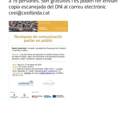
a 15 persones. Són gratuïtes i es poden fer envian
copia escanejada del DNI al correu electrònic
ceei@ceeilleida.cat