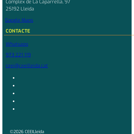
Complex de La Caparrella, 97
25192 Lleida
Google Maps
CONTACTE
Whatsapp
973 221 119
ceei@ceeilleida.cat
©2026 CEEILleida