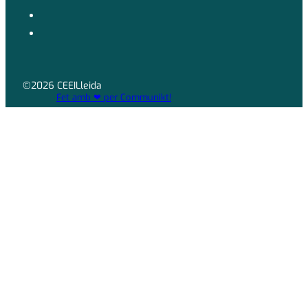
©2026 CEEILleida
Fet amb ❤ per Communikt!