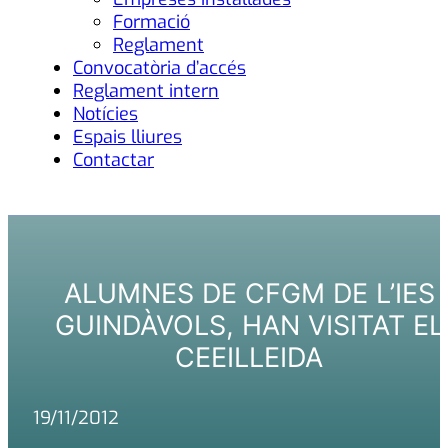
Formació
Reglament
Convocatòria d’accés
Reglament intern
Notícies
Espais lliures
Contactar
ALUMNES DE CFGM DE L’IES
GUINDÀVOLS, HAN VISITAT EL
CEEILLEIDA
19/11/2012